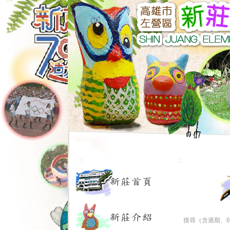
:::
:::
搜尋（含過期、