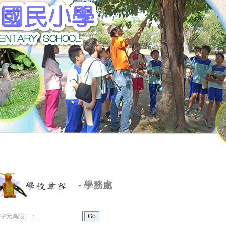
-
學務處
6字元為限）：