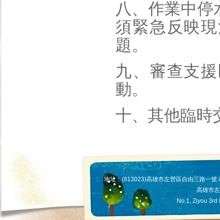
八、作業中停
須緊急反映現
題。
九、審查支援
動。
十、其他臨時
:::
地址：(813023)高雄市左營區自由三路一號 // 統編
高雄市左
No.1, Ziyou 3rd 