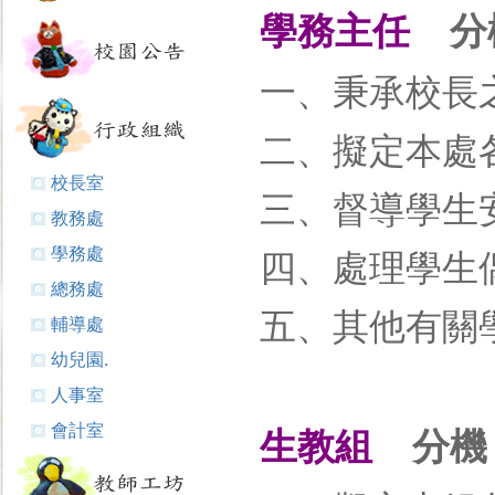
學務主任
分機
一、秉承校長
二、擬定本處
校長室
三、督導學生
教務處
學務處
四、處理學生
總務處
五、其他有關
輔導處
幼兒園.
人事室
會計室
生教組
分機：