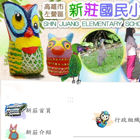
:::
:::