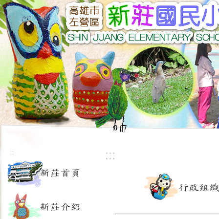
:::
:::