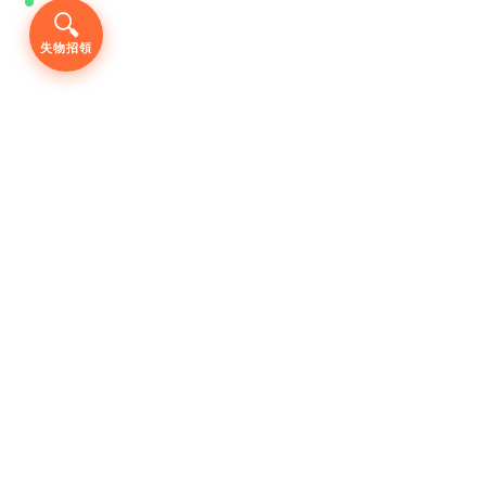
🔍
失物招領