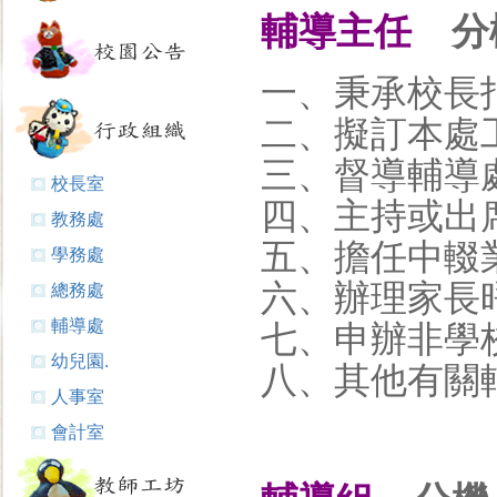
輔導主任
分機
一、秉承校長
二、擬訂本處
三、督導輔導
校長室
四、主持或出
教務處
五、擔任中輟
學務處
六、辦理家長
總務處
輔導處
七、申辦非學
幼兒園.
八、其他有關
人事室
會計室